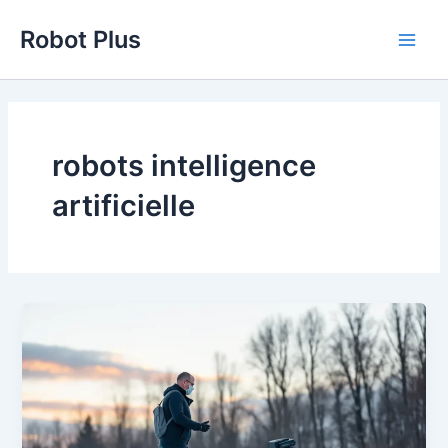
Aller
Robot Plus
au
Main
contenu
Men
robots intelligence
artificielle