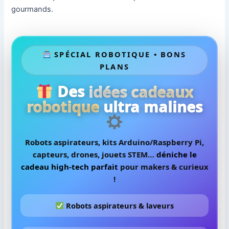
gourmands.
SPÉCIAL ROBOTIQUE • BONS
PLANS
Des
idées cadeaux
robotique
ultra malines
Robots aspirateurs, kits Arduino/Raspberry Pi,
capteurs, drones, jouets STEM…
déniche le
cadeau high-tech parfait
pour makers & curieux
!
Robots aspirateurs & laveurs