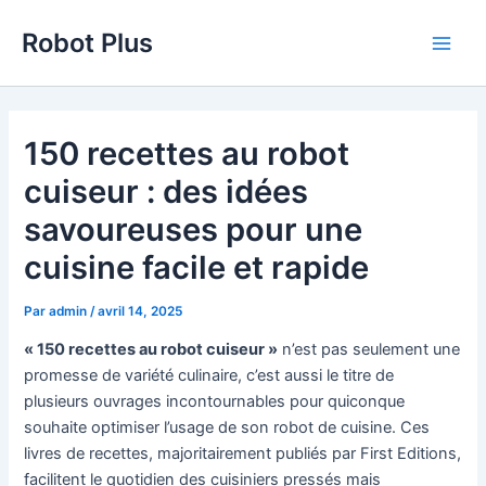
Aller
Robot Plus
au
Main
contenu
Men
150 recettes au robot
cuiseur : des idées
savoureuses pour une
cuisine facile et rapide
Par
admin
/
avril 14, 2025
« 150 recettes au robot cuiseur »
n’est pas seulement une
promesse de variété culinaire, c’est aussi le titre de
plusieurs ouvrages incontournables pour quiconque
souhaite optimiser l’usage de son robot de cuisine. Ces
livres de recettes, majoritairement publiés par First Editions,
facilitent le quotidien des cuisiniers pressés mais