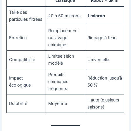
classique
Robot + Skim
Taille des
20 à 50 microns
1 micron
particules filtrées
Remplacement
Entretien
ou lavage
Rinçage à l’eau
chimique
Limitée selon
Compatibilité
Universelle
modèle
Produits
Impact
Réduction jusqu’à
chimiques
écologique
50 %
fréquents
Haute (plusieurs
Durabilité
Moyenne
saisons)