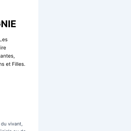
NIE
 Les
ire
tantes,
 et Filles.
du vivant,