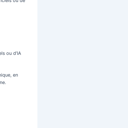
iciels ou de
ls ou d’IA
nique, en
ne.