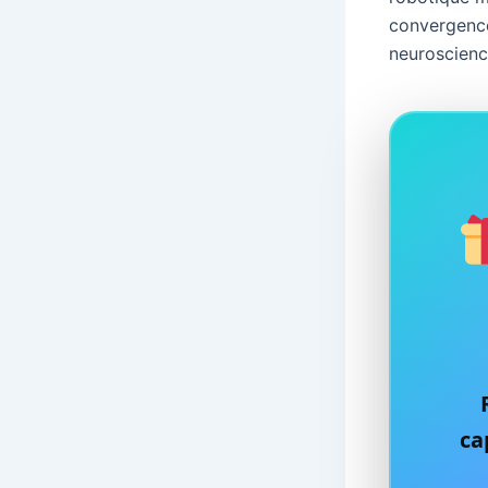
convergence e
neuroscienc
ca