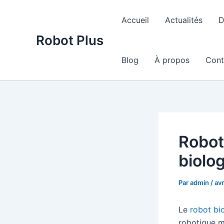
Aller
au
Accueil
Actualités
D
contenu
Robot Plus
Blog
À propos
Cont
Robot 
biolog
Par
admin
/
avr
Le
robot bi
robotique mo