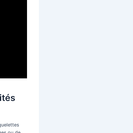
ités
quelettes
ges ou de