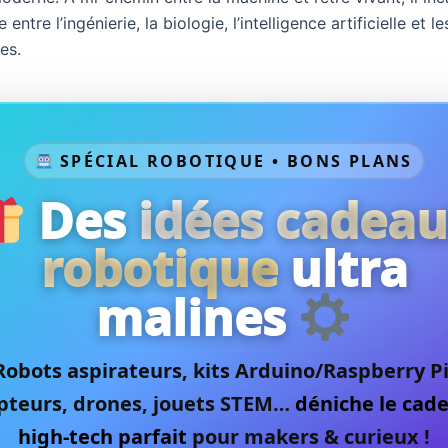
ntre l’ingénierie, la biologie, l’intelligence artificielle et le
es.
SPÉCIAL ROBOTIQUE • BONS PLANS
Des
idées cadea
robotique
ultra
malines
Robots aspirateurs, kits Arduino/Raspberry Pi
pteurs, drones, jouets STEM…
déniche le cad
high-tech parfait
pour makers & curieux !