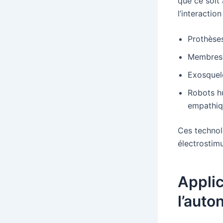
que ce soit
l’interaction
Prothèses
Membres 
Exosquele
Robots h
empathi
Ces technol
électrostim
Applic
l’auto