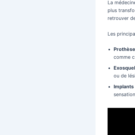
La médecine
plus transf
retrouver de
Les principa
Prothèse
comme ce
Exosquel
ou de lés
Implants
sensation