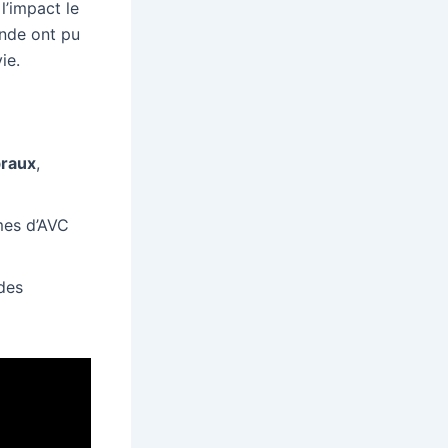
l’impact le
onde ont pu
ie.
braux
,
imes d’AVC
des