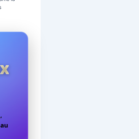
s
ux
,
eau