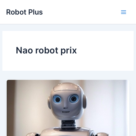
Aller
Robot Plus
au
Main
contenu
Men
Nao robot prix